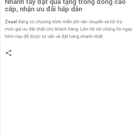
Nhanh tay đặt quà tặng trống đồng cao
cấp, nhận ưu đãi hấp dẫn
Zoyal
đang có chương trình miễn phí vận chuyển và hỗ trợ
mức giá ưu đãi nhất cho khách hàng. Liên hệ với chúng tôi ngay
hôm nay để được tư vấn và đặt hàng nhanh nhất.
N
h
ậ
n
x
é
t