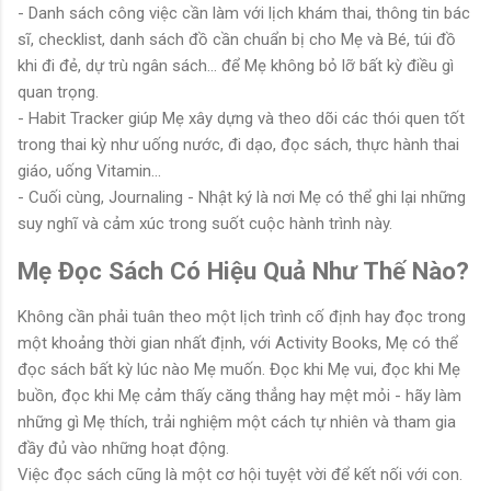
- Danh sách công việc cần làm với lịch khám thai, thông tin bác
sĩ, checklist, danh sách đồ cần chuẩn bị cho Mẹ và Bé, túi đồ
khi đi đẻ, dự trù ngân sách... để Mẹ không bỏ lỡ bất kỳ điều gì
quan trọng.
- Habit Tracker giúp Mẹ xây dựng và theo dõi các thói quen tốt
trong thai kỳ như uống nước, đi dạo, đọc sách, thực hành thai
giáo, uống Vitamin...
- Cuối cùng, Journaling - Nhật ký là nơi Mẹ có thể ghi lại những
suy nghĩ và cảm xúc trong suốt cuộc hành trình này.
Mẹ Đọc Sách Có Hiệu Quả Như Thế Nào?
Không cần phải tuân theo một lịch trình cố định hay đọc trong
một khoảng thời gian nhất định, với Activity Books, Mẹ có thể
đọc sách bất kỳ lúc nào Mẹ muốn. Đọc khi Mẹ vui, đọc khi Mẹ
buồn, đọc khi Mẹ cảm thấy căng thẳng hay mệt mỏi - hãy làm
những gì Mẹ thích, trải nghiệm một cách tự nhiên và tham gia
đầy đủ vào những hoạt động.
Việc đọc sách cũng là một cơ hội tuyệt vời để kết nối với con.