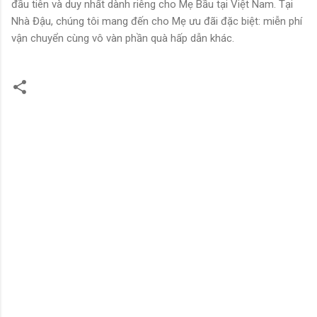
đầu tiên và duy nhất dành riêng cho Mẹ Bầu tại Việt Nam. Tại
Nhà Đậu, chúng tôi mang đến cho Mẹ ưu đãi đặc biệt: miễn phí
vận chuyển cùng vô vàn phần quà hấp dẫn khác.
N
h
ậ
n
x
é
t